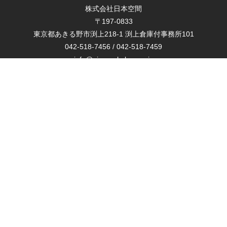
株式会社日本空間
〒197-0833
東京都あきる野市渕上218-1 渕上倉庫付事務所101
042-518-7456
/
042-518-7459
info@nippon-kukan.co.jp
TOP PAGE
会社概要
サービス
NEWS
採用情報
お問い合わせ
事業内容
・内装・軽量工事
・リノベーション部門
・大型建築部門