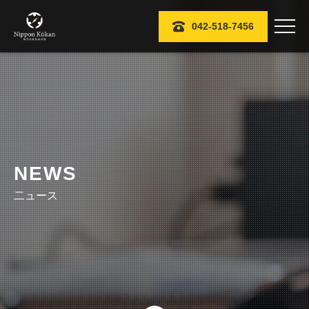

042-518-7456
NEWS
二ュース